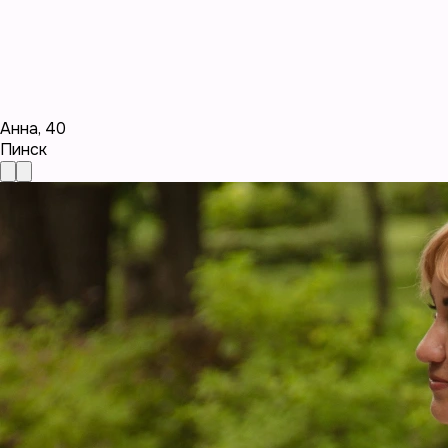
Анна
,
40
Пинск