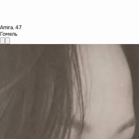
Amira
,
47
Гомель