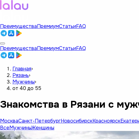
Преимущества
Премиум
Статьи
FAQ
Преимущества
Премиум
Статьи
FAQ
Главная
›
Рязань
›
Мужчины
›
от 40 до 55
Знакомства в Рязани с муж
Москва
Санкт-Петербург
Новосибирск
Красноярск
Екатер
Все
Мужчины
Женщины