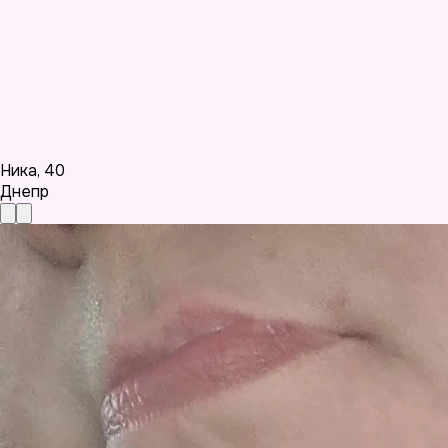
Ника
,
40
Днепр