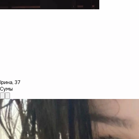
Ірина
,
37
Сумы