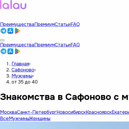
Преимущества
Премиум
Статьи
FAQ
Преимущества
Премиум
Статьи
FAQ
Главная
›
Сафоново
›
Мужчины
›
от 35 до 40
Знакомства в Сафоново с м
Москва
Санкт-Петербург
Новосибирск
Красноярск
Екатер
Все
Мужчины
Женщины