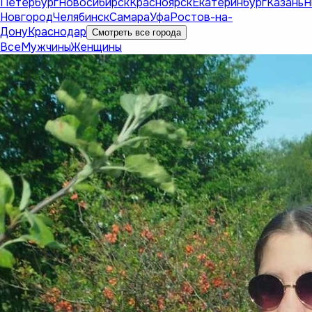
Петербург
Новосибирск
Красноярск
Екатеринбург
Казань
Н
Новгород
Челябинск
Самара
Уфа
Ростов-на-
Дону
Краснодар
Смотреть все города
Все
Мужчины
Женщины