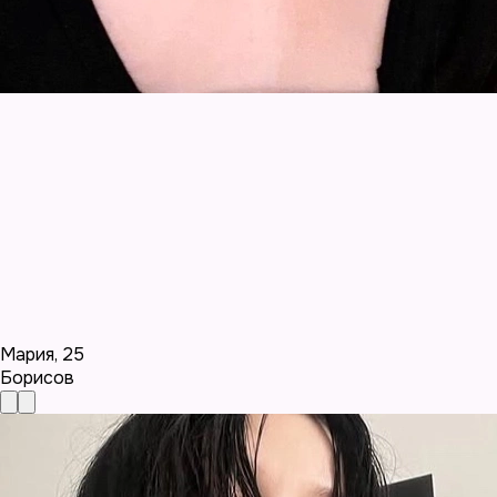
Мария
,
25
Борисов