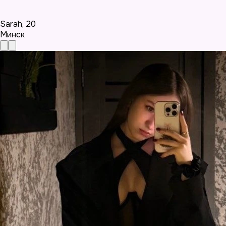
Sarah
,
20
Минск