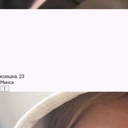
ксюшка
,
23
Минск