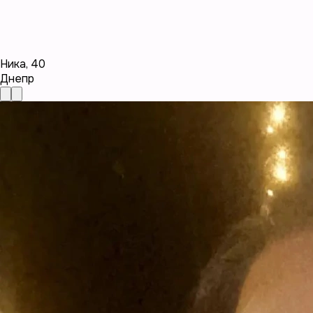
Ника
,
40
Днепр