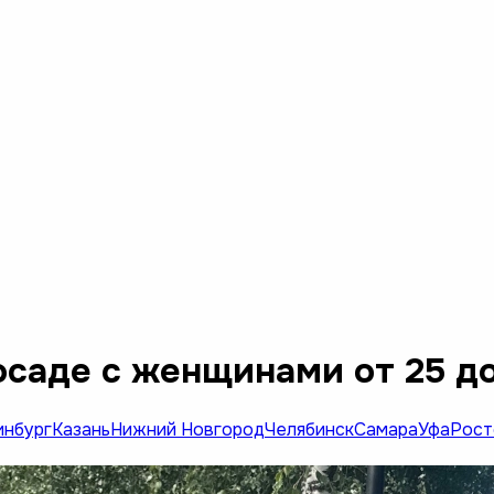
саде с женщинами от 25 до
инбург
Казань
Нижний Новгород
Челябинск
Самара
Уфа
Рост