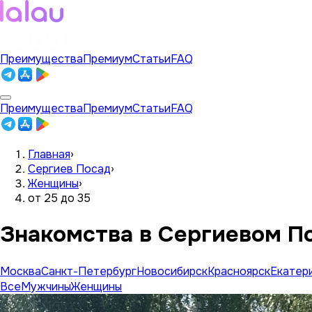
Преимущества
Премиум
Статьи
FAQ
Преимущества
Премиум
Статьи
FAQ
Главная
›
Сергиев Посад
›
Женщины
›
от 25 до 35
Знакомства в Сергиевом По
Москва
Санкт-Петербург
Новосибирск
Красноярск
Екатер
Все
Мужчины
Женщины