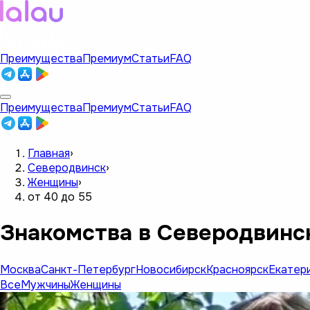
Преимущества
Премиум
Статьи
FAQ
Преимущества
Премиум
Статьи
FAQ
Главная
›
Северодвинск
›
Женщины
›
от 40 до 55
Знакомства в Северодвинс
Москва
Санкт-Петербург
Новосибирск
Красноярск
Екатер
Все
Мужчины
Женщины