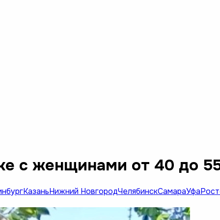
ке с женщинами от 40 до 5
инбург
Казань
Нижний Новгород
Челябинск
Самара
Уфа
Рост