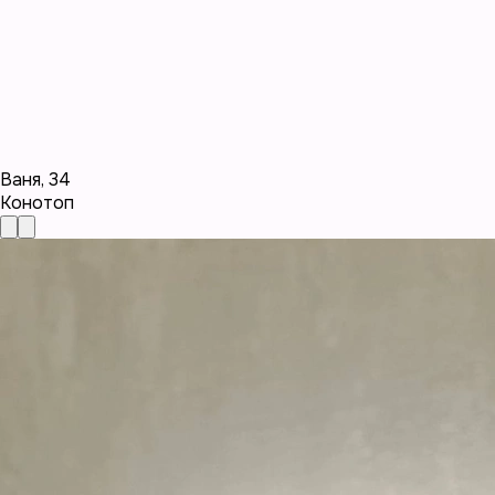
Ваня
,
34
Конотоп