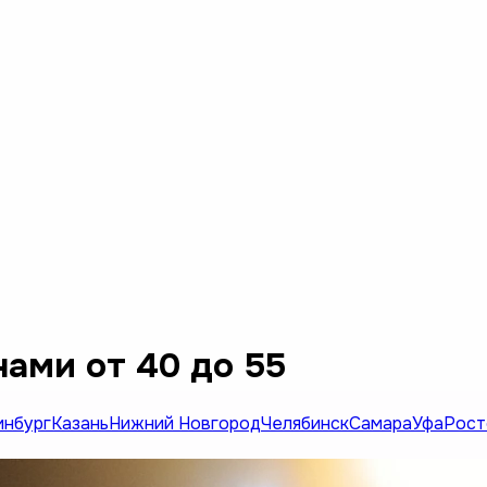
ами от 40 до 55
инбург
Казань
Нижний Новгород
Челябинск
Самара
Уфа
Рост