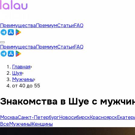
Преимущества
Премиум
Статьи
FAQ
Преимущества
Премиум
Статьи
FAQ
Главная
›
Шуя
›
Мужчины
›
от 40 до 55
Знакомства в Шуе с мужчин
Москва
Санкт-Петербург
Новосибирск
Красноярск
Екатер
Все
Мужчины
Женщины