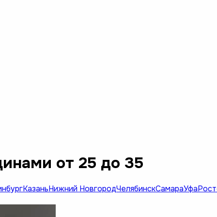
инами от 25 до 35
инбург
Казань
Нижний Новгород
Челябинск
Самара
Уфа
Рост