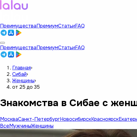
Преимущества
Премиум
Статьи
FAQ
Преимущества
Премиум
Статьи
FAQ
Главная
›
Сибай
›
Женщины
›
от 25 до 35
Знакомства в Сибае с женщ
Москва
Санкт-Петербург
Новосибирск
Красноярск
Екатер
Все
Мужчины
Женщины