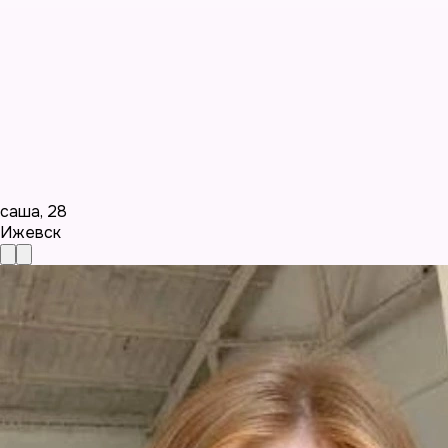
саша
,
28
Ижевск