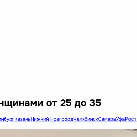
нщинами от 25 до 35
инбург
Казань
Нижний Новгород
Челябинск
Самара
Уфа
Рост