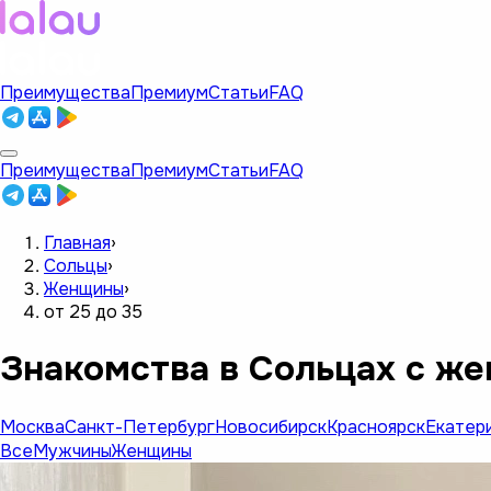
Преимущества
Премиум
Статьи
FAQ
Преимущества
Премиум
Статьи
FAQ
Главная
›
Сольцы
›
Женщины
›
от 25 до 35
Знакомства в Сольцах с же
Москва
Санкт-Петербург
Новосибирск
Красноярск
Екатер
Все
Мужчины
Женщины