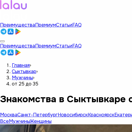
Преимущества
Премиум
Статьи
FAQ
Преимущества
Премиум
Статьи
FAQ
Главная
›
Сыктывкар
›
Мужчины
›
от 25 до 35
Знакомства в Сыктывкаре с
Москва
Санкт-Петербург
Новосибирск
Красноярск
Екатер
Все
Мужчины
Женщины