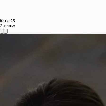
Катя
,
25
Энгельс