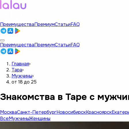
Преимущества
Премиум
Статьи
FAQ
Преимущества
Премиум
Статьи
FAQ
Главная
›
Тара
›
Мужчины
›
от 18 до 25
Знакомства в Таре с мужчин
Москва
Санкт-Петербург
Новосибирск
Красноярск
Екатер
Все
Мужчины
Женщины