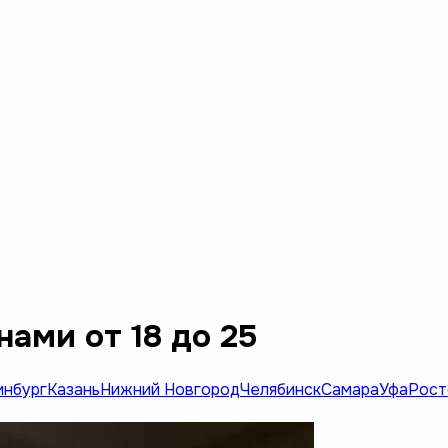
ами от 18 до 25
инбург
Казань
Нижний Новгород
Челябинск
Самара
Уфа
Рост