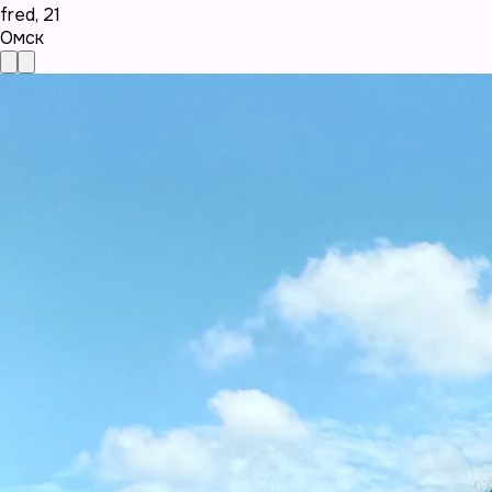
fred
,
21
Омск