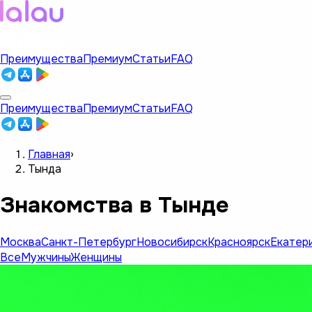
Преимущества
Премиум
Статьи
FAQ
Преимущества
Премиум
Статьи
FAQ
Главная
›
Тында
Знакомства в Тынде
Москва
Санкт-Петербург
Новосибирск
Красноярск
Екатер
Все
Мужчины
Женщины