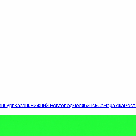
инбург
Казань
Нижний Новгород
Челябинск
Самара
Уфа
Рост