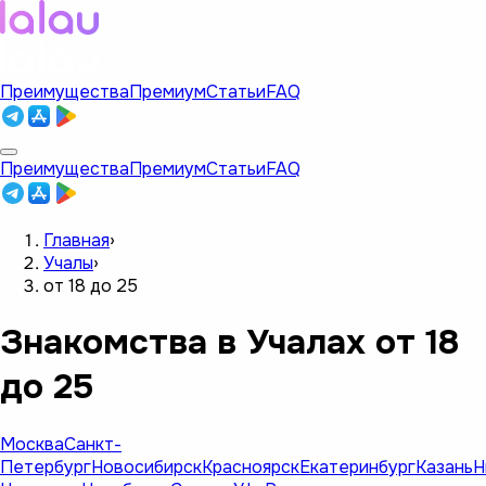
Преимущества
Премиум
Статьи
FAQ
Преимущества
Премиум
Статьи
FAQ
Главная
›
Учалы
›
от 18 до 25
Знакомства в Учалах от 18
до 25
Москва
Санкт-
Петербург
Новосибирск
Красноярск
Екатеринбург
Казань
Н