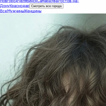
Новгород
Челябинск
Самара
Уфа
Ростов-на-
Дону
Краснодар
Смотреть все города
Все
Мужчины
Женщины