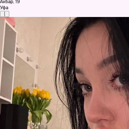
Акбар
,
19
Уфа