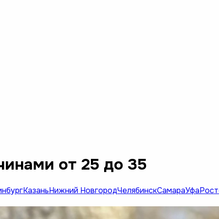
чинами от 25 до 35
инбург
Казань
Нижний Новгород
Челябинск
Самара
Уфа
Рост