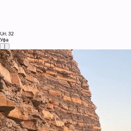
Uri
,
32
Уфа