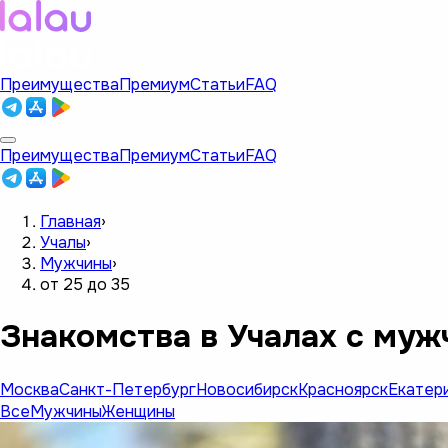
Преимущества
Премиум
Статьи
FAQ
Преимущества
Премиум
Статьи
FAQ
Главная
›
Учалы
›
Мужчины
›
от 25 до 35
Знакомства в Учалах с муж
Москва
Санкт-Петербург
Новосибирск
Красноярск
Екатер
Все
Мужчины
Женщины