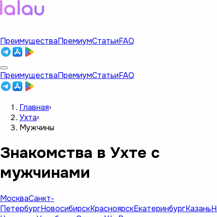
Преимущества
Премиум
Статьи
FAQ
Преимущества
Премиум
Статьи
FAQ
Главная
›
Ухта
›
Мужчины
Знакомства в Ухте с
мужчинами
Москва
Санкт-
Петербург
Новосибирск
Красноярск
Екатеринбург
Казань
Н