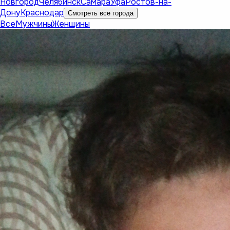
Новгород
Челябинск
Самара
Уфа
Ростов-на-
Дону
Краснодар
Смотреть все города
Все
Мужчины
Женщины