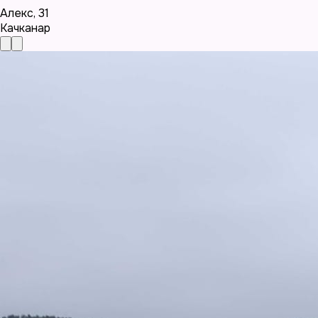
Алекс
,
31
Качканар