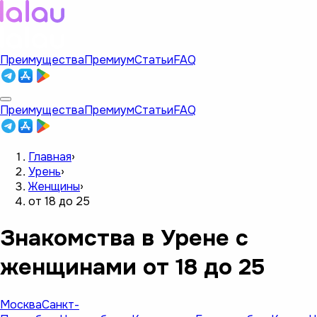
Преимущества
Премиум
Статьи
FAQ
Преимущества
Премиум
Статьи
FAQ
Главная
›
Урень
›
Женщины
›
от 18 до 25
Знакомства в Урене с
женщинами от 18 до 25
Москва
Санкт-