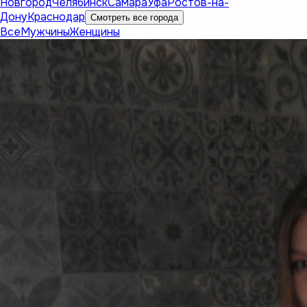
Новгород
Челябинск
Самара
Уфа
Ростов-на-
Дону
Краснодар
Смотреть все города
Все
Мужчины
Женщины