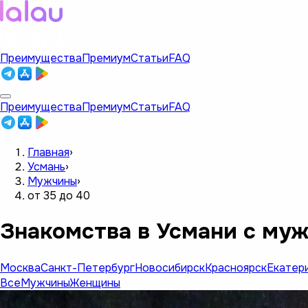
Преимущества
Премиум
Статьи
FAQ
Преимущества
Премиум
Статьи
FAQ
Главная
›
Усмань
›
Мужчины
›
от 35 до 40
Знакомства в Усмани с муж
Москва
Санкт-Петербург
Новосибирск
Красноярск
Екатер
Все
Мужчины
Женщины