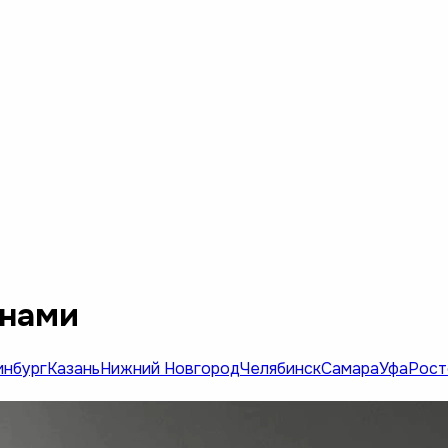
инами
инбург
Казань
Нижний Новгород
Челябинск
Самара
Уфа
Рост