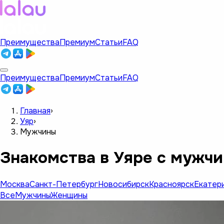
Преимущества
Премиум
Статьи
FAQ
Преимущества
Премиум
Статьи
FAQ
Главная
›
Уяр
›
Мужчины
Знакомства в Уяре с мужч
Москва
Санкт-Петербург
Новосибирск
Красноярск
Екатер
Все
Мужчины
Женщины