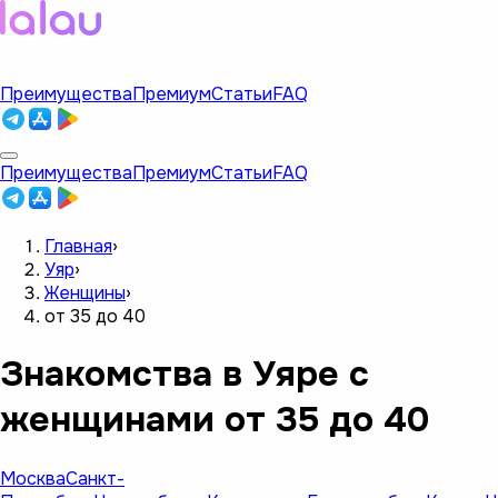
Преимущества
Премиум
Статьи
FAQ
Преимущества
Премиум
Статьи
FAQ
Главная
›
Уяр
›
Женщины
›
от 35 до 40
Знакомства в Уяре с
женщинами от 35 до 40
Москва
Санкт-