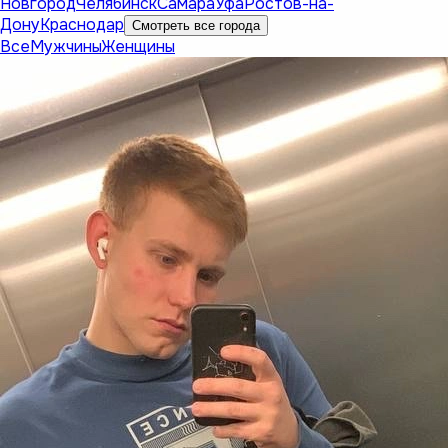
Новгород
Челябинск
Самара
Уфа
Ростов-на-
Дону
Краснодар
Смотреть все города
Все
Мужчины
Женщины