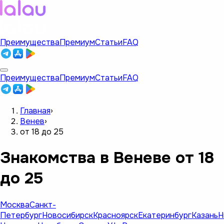
Преимущества
Премиум
Статьи
FAQ
Преимущества
Премиум
Статьи
FAQ
Главная
›
Венев
›
от 18 до 25
Знакомства в Веневе от 18
до 25
Москва
Санкт-
Петербург
Новосибирск
Красноярск
Екатеринбург
Казань
Н