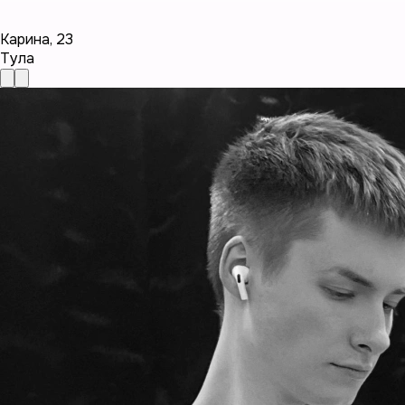
Карина
,
23
Тула