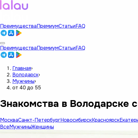
Преимущества
Премиум
Статьи
FAQ
Преимущества
Премиум
Статьи
FAQ
Главная
›
Володарск
›
Мужчины
›
от 40 до 55
Знакомства в Володарске с
Москва
Санкт-Петербург
Новосибирск
Красноярск
Екатер
Все
Мужчины
Женщины