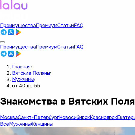
Преимущества
Премиум
Статьи
FAQ
Преимущества
Премиум
Статьи
FAQ
Главная
›
Вятские Поляны
›
Мужчины
›
от 40 до 55
Знакомства в Вятских Поля
Москва
Санкт-Петербург
Новосибирск
Красноярск
Екатер
Все
Мужчины
Женщины