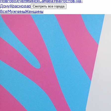
Новгород
Челябинск
Самара
Уфа
Ростов-на-
Дону
Краснодар
Смотреть все города
Все
Мужчины
Женщины