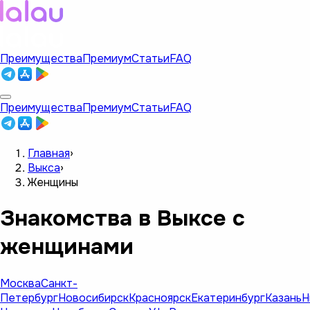
Преимущества
Премиум
Статьи
FAQ
Преимущества
Премиум
Статьи
FAQ
Главная
›
Выкса
›
Женщины
Знакомства в Выксе с
женщинами
Москва
Санкт-
Петербург
Новосибирск
Красноярск
Екатеринбург
Казань
Н