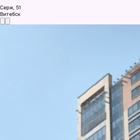
Серж
,
51
Витебск