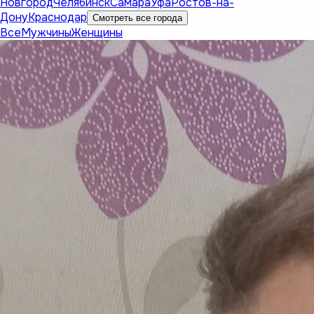
Новгород
Челябинск
Самара
Уфа
Ростов-на-
Дону
Краснодар
Смотреть все города
Все
Мужчины
Женщины