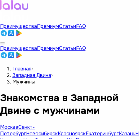
Преимущества
Премиум
Статьи
FAQ
Преимущества
Премиум
Статьи
FAQ
Главная
›
Западная Двина
›
Мужчины
Знакомства в Западной
Двине с мужчинами
Москва
Санкт-
Петербург
Новосибирск
Красноярск
Екатеринбург
Казань
Н