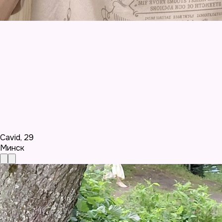
Cavid
,
29
Минск