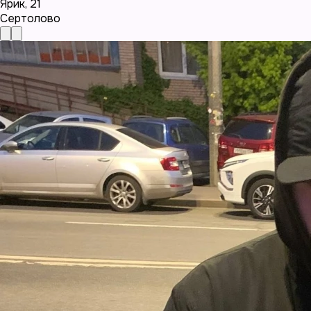
Ярик
,
21
Сертолово