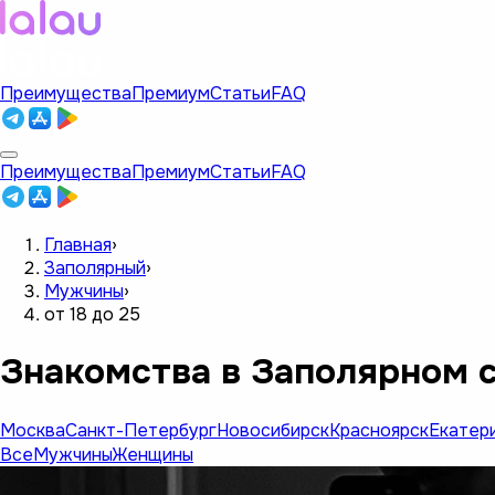
Преимущества
Премиум
Статьи
FAQ
Преимущества
Премиум
Статьи
FAQ
Главная
›
Заполярный
›
Мужчины
›
от 18 до 25
Знакомства в Заполярном с
Москва
Санкт-Петербург
Новосибирск
Красноярск
Екатер
Все
Мужчины
Женщины