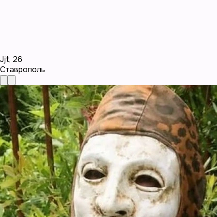
Jjt
,
26
Ставрополь