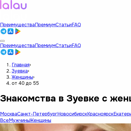
Преимущества
Премиум
Статьи
FAQ
Преимущества
Премиум
Статьи
FAQ
Главная
›
Зуевка
›
Женщины
›
от 40 до 55
Знакомства в Зуевке с жен
Москва
Санкт-Петербург
Новосибирск
Красноярск
Екатер
Все
Мужчины
Женщины