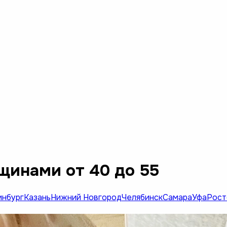
щинами от 40 до 55
инбург
Казань
Нижний Новгород
Челябинск
Самара
Уфа
Рост