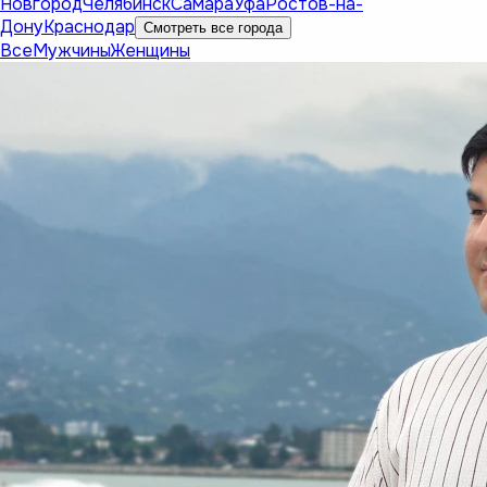
Новгород
Челябинск
Самара
Уфа
Ростов-на-
Дону
Краснодар
Смотреть все города
Все
Мужчины
Женщины