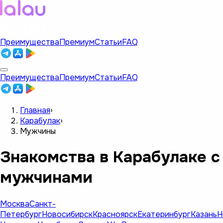
Преимущества
Премиум
Статьи
FAQ
Преимущества
Премиум
Статьи
FAQ
Главная
›
Карабулак
›
Мужчины
Знакомства в Карабулаке с
мужчинами
Москва
Санкт-
Петербург
Новосибирск
Красноярск
Екатеринбург
Казань
Н