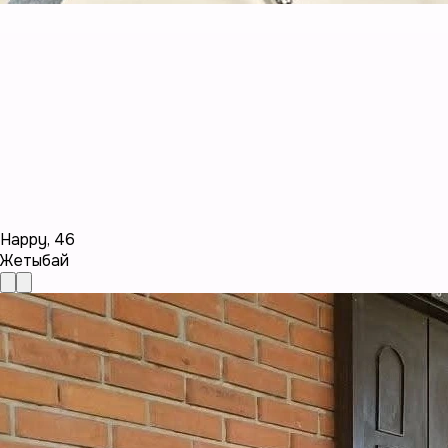
Happy
,
46
Жетыбай