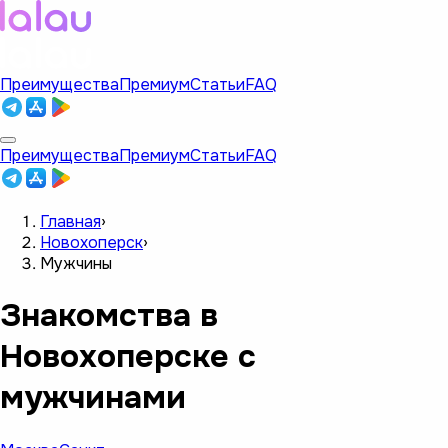
Преимущества
Премиум
Статьи
FAQ
Преимущества
Премиум
Статьи
FAQ
Главная
›
Новохоперск
›
Мужчины
Знакомства в
Новохоперске с
мужчинами