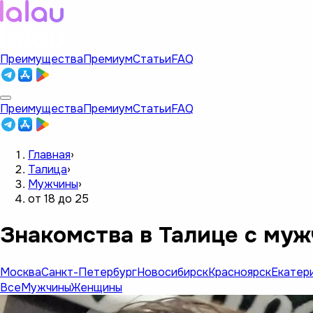
Преимущества
Премиум
Статьи
FAQ
Преимущества
Премиум
Статьи
FAQ
Главная
›
Талица
›
Мужчины
›
от 18 до 25
Знакомства в Талице с муж
Москва
Санкт-Петербург
Новосибирск
Красноярск
Екатер
Все
Мужчины
Женщины