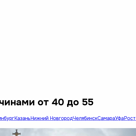
чинами от 40 до 55
инбург
Казань
Нижний Новгород
Челябинск
Самара
Уфа
Рост