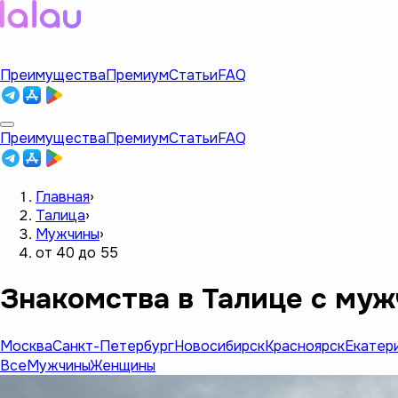
Преимущества
Премиум
Статьи
FAQ
Преимущества
Премиум
Статьи
FAQ
Главная
›
Талица
›
Мужчины
›
от 40 до 55
Знакомства в Талице с муж
Москва
Санкт-Петербург
Новосибирск
Красноярск
Екатер
Все
Мужчины
Женщины