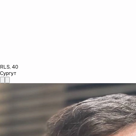
RLS
,
40
Сургут